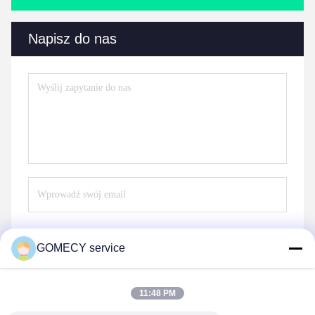
Napisz do nas
GOMECY service
Wysłać
11:48 PM