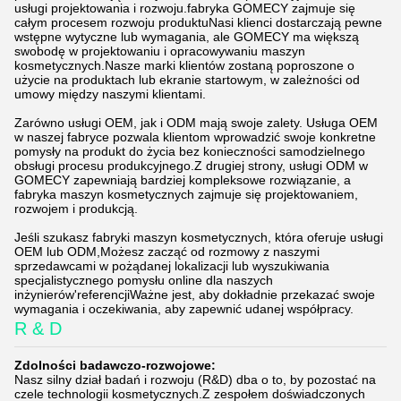
usługi projektowania i rozwoju.fabryka GOMECY zajmuje się
całym procesem rozwoju produktuNasi klienci dostarczają pewne
wstępne wytyczne lub wymagania, ale GOMECY ma większą
swobodę w projektowaniu i opracowywaniu maszyn
kosmetycznych.Nasze marki klientów zostaną poproszone o
użycie na produktach lub ekranie startowym, w zależności od
umowy między naszymi klientami.
Zarówno usługi OEM, jak i ODM mają swoje zalety. Usługa OEM
w naszej fabryce pozwala klientom wprowadzić swoje konkretne
pomysły na produkt do życia bez konieczności samodzielnego
obsługi procesu produkcyjnego.Z drugiej strony, usługi ODM w
GOMECY zapewniają bardziej kompleksowe rozwiązanie, a
fabryka maszyn kosmetycznych zajmuje się projektowaniem,
rozwojem i produkcją.
Jeśli szukasz fabryki maszyn kosmetycznych, która oferuje usługi
OEM lub ODM,Możesz zacząć od rozmowy z naszymi
sprzedawcami w pożądanej lokalizacji lub wyszukiwania
specjalistycznego pomysłu online dla naszych
inżynierów'referencjiWażne jest, aby dokładnie przekazać swoje
wymagania i oczekiwania, aby zapewnić udanej współpracy.
R & D
Zdolności badawczo-rozwojowe:
Nasz silny dział badań i rozwoju (R&D) dba o to, by pozostać na
czele technologii kosmetycznych.Z zespołem doświadczonych