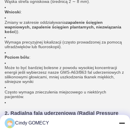
Wąska strefa ogniskowa (średnicą 2 ∼ 8 mm).
Wnioski
:
Zmiany w zakresie oddziaływania
zapalenie ścięgien
wapniowych, zapalenie ścięgien plantarnych, niezwiązania
kości
)).
Wymaga precyzyjnej lokalizacji (często prowadzonej za pomocą
ultradźwięków lub fluoroskopii).
Poziom bólu
:
Może to być bardziej bolesne z powodu wysokiej koncentracji
energii jeśli wybierzesz nasze GMS-A63/B63 fal uderzeniowych z
silikonowymi głowicami, mniej uszkodzenia tkanek miękkich,
silniejsze wyniki
Często wymaga znieczulenia miejscowego u niektórych
pacjentów.
2. Radialna fala uderzeniowa (Radial Pressure
Wave - RPW)
Cindy GOMECY