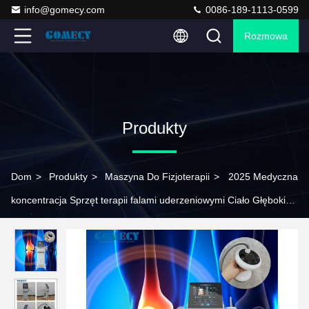
info@gomecy.com
0086-189-1113-0599
Rozmowa
Produkty
Dom
>
Produkty
>
Maszyna Do Fizjoterapii
>
2025 Medyczna
koncentracja Sprzęt terapii falami uderzeniowymi Ciało Głębokie
tkanki dolnej części pleców Uzdrawianie bólu Maszyna