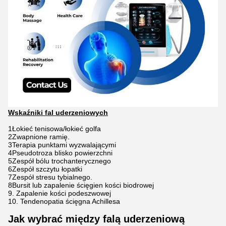
Wskaźniki fal uderzeniowych
1Łokieć tenisowa/łokieć golfa
2Zwapnione ramię.
3Terapia punktami wyzwalającymi
4Pseudotroza blisko powierzchni
5Zespół bólu trochanterycznego
6Zespół szczytu łopatki
7Zespół stresu tybialnego.
8Bursit lub zapalenie ścięgien kości biodrowej
9. Zapalenie kości podeszwowej
10. Tendenopatia ścięgna Achillesa
Jak wybrać między falą uderzeniową