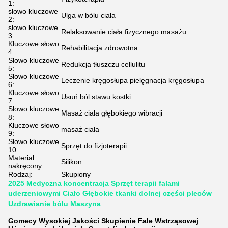
1:
słowo kluczowe
Ulga w bólu ciała
2:
słowo kluczowe
Relaksowanie ciała fizycznego masażu
3:
Kluczowe słowo
Rehabilitacja zdrowotna
4:
Słowo kluczowe
Redukcja tłuszczu cellulitu
5:
Słowo kluczowe
Leczenie kręgosłupa pielęgnacja kręgosłupa
6:
Kluczowe słowo
Usuń ból stawu kostki
7:
Słowo kluczowe
Masaż ciała głębokiego wibracji
8:
Kluczowe słowo
masaż ciała
9:
Słowo kluczowe
Sprzęt do fizjoterapii
10:
Materiał
Silikon
nakręcony:
Rodzaj:
Skupiony
2025 Medyczna koncentracja Sprzęt terapii falami
uderzeniowymi Ciało Głębokie tkanki dolnej części pleców
Uzdrawianie bólu Maszyna
Gomecy Wysokiej Jakości Skupienie Fale Wstrząsowej