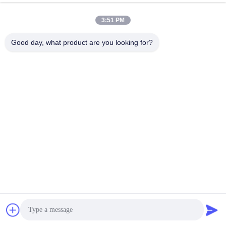
Mechanizm
:
3:51 PM
Generatorzy
fale o niskiej do średniej energii
że rozprzestrzenia
się
radialnie
(Jak fale w wodzie).
Good day, what product are you looking for?
Przenika powierzchownie (do 3 ̊5 cm).
Profil energii
:
Niskie ciśnienie szczytowe (do 10 MPa).
Szerszy obszar leczenia (brak precyzyjnego punktu
ogniskowego).
Wnioski
:
Warunki powierzchniowe (np.
w przypadku choroby ścięgien,
punktów wyzwalających mięśni, bólu mięśni mięśniowo-
ścięgiennych, leczenia cellulitu
)).
Często stosowane w medycynie sportowej i fizjoterapii.
Poziom bólu
:
Zazwyczaj mniej bolesne, dobrze tolerowane bez znieczulenia.