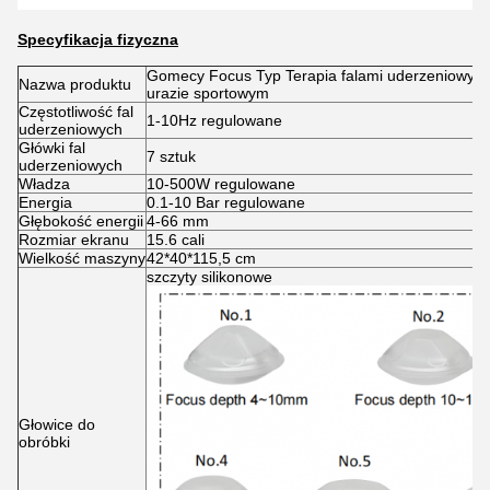
Specyfikacja fizyczna
Gomecy Focus Typ Terapia falami uderzeniowymi 
Nazwa produktu
urazie sportowym
Częstotliwość fal
1-10Hz regulowane
uderzeniowych
Główki fal
7 sztuk
uderzeniowych
Władza
10-500W regulowane
Energia
0.1-10 Bar regulowane
Głębokość energii
4-66 mm
Rozmiar ekranu
15.6 cali
Wielkość maszyny
42*40*115,5 cm
szczyty silikonowe
Głowice do
obróbki