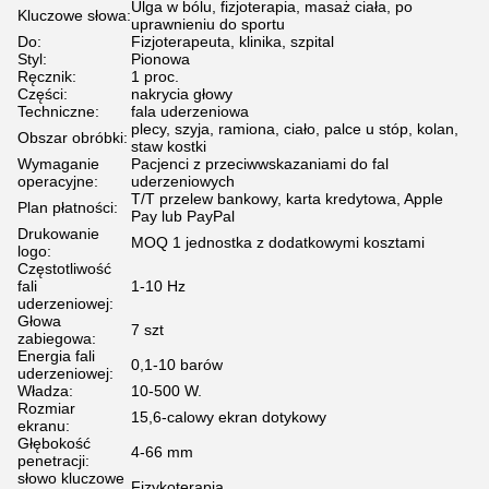
Ulga w bólu, fizjoterapia, masaż ciała, po
Kluczowe słowa:
uprawnieniu do sportu
Do:
Fizjoterapeuta, klinika, szpital
Styl:
Pionowa
Ręcznik:
1 proc.
Części:
nakrycia głowy
Techniczne:
fala uderzeniowa
plecy, szyja, ramiona, ciało, palce u stóp, kolan,
Obszar obróbki:
staw kostki
Wymaganie
Pacjenci z przeciwwskazaniami do fal
operacyjne:
uderzeniowych
T/T przelew bankowy, karta kredytowa, Apple
Plan płatności:
Pay lub PayPal
Drukowanie
MOQ 1 jednostka z dodatkowymi kosztami
logo:
Częstotliwość
fali
1-10 Hz
uderzeniowej:
Głowa
7 szt
zabiegowa:
Energia fali
0,1-10 barów
uderzeniowej:
Władza:
10-500 W.
Rozmiar
15,6-calowy ekran dotykowy
ekranu:
Głębokość
4-66 mm
penetracji:
słowo kluczowe
Fizykoterapia