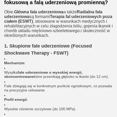
fokusową a falą uderzeniową promienną?
Obie.
Główna fala uderzeniowa
a także
Radialna fala
uderzeniowa
są formami
Terapia fal uderzeniowych poza
ciałem (ESWT)
, stosowane w warunkach medycznych i
rehabilitacyjnych w celu złagodzenia bólu, gojenia tkanek i
chorób układu mięśniowo-szkieletowego.i skuteczność w
określonych warunkach.
1. Skupione fale uderzeniowe (Focused
Shockwave Therapy - FSWT)
Mechanizm
:
Wysyłka
fale uderzeniowe o wysokiej energii,
skoncentrowane
które przenikają głęboko w tkanki (do 12 cm).
Fale zbiegają się w konkretnym punkcie ogniskowym, co pozwala
na precyzyjne celowanie.
Profil energii
:
Wysokie ciśnienie szczytowe (do 100 MPa).