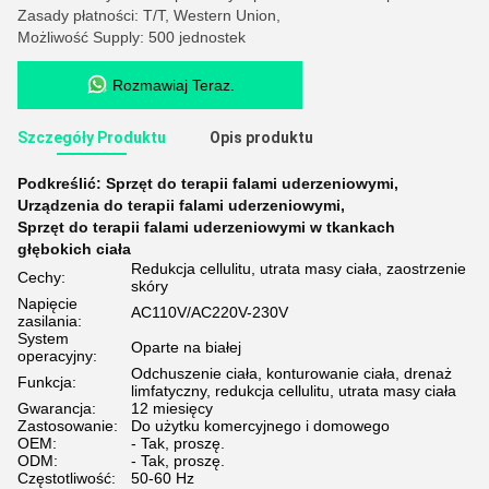
Zasady płatności: T/T, Western Union,
Możliwość Supply: 500 jednostek
Rozmawiaj Teraz.
Szczegóły Produktu
Opis produktu
Podkreślić:
Sprzęt do terapii falami uderzeniowymi
,
Urządzenia do terapii falami uderzeniowymi
,
Sprzęt do terapii falami uderzeniowymi w tkankach
głębokich ciała
Redukcja cellulitu, utrata masy ciała, zaostrzenie
Cechy:
skóry
Napięcie
AC110V/AC220V-230V
zasilania:
System
Oparte na białej
operacyjny:
Odchuszenie ciała, konturowanie ciała, drenaż
Funkcja:
limfatyczny, redukcja cellulitu, utrata masy ciała
Gwarancja:
12 miesięcy
Zastosowanie:
Do użytku komercyjnego i domowego
OEM:
- Tak, proszę.
ODM:
- Tak, proszę.
Częstotliwość:
50-60 Hz