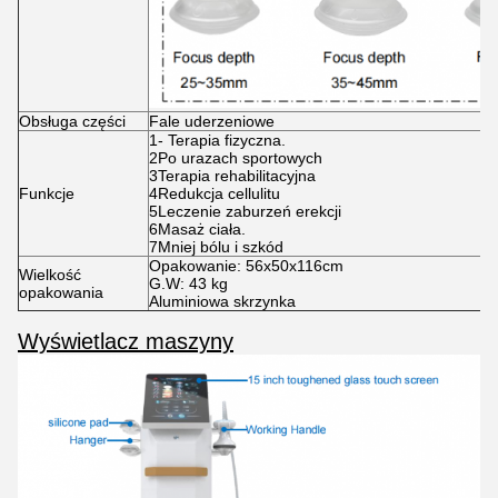
Obsługa części
Fale uderzeniowe
1- Terapia fizyczna.
2Po urazach sportowych
3Terapia rehabilitacyjna
Funkcje
4Redukcja cellulitu
5Leczenie zaburzeń erekcji
6Masaż ciała.
7Mniej bólu i szkód
Opakowanie: 56x50x116cm
Wielkość
G.W: 43 kg
opakowania
Aluminiowa skrzynka
Wyświetlacz maszyny