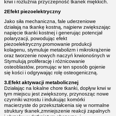
krwi i rozluźnia przyczepność tkanek miękkich.
2Efekt piezoelektryczny
Jako siła mechaniczna, fale uderzeniowe
działają na tkankę kostną, najpierw zwiększając
napięcie tkanki kostnej i generując potencjał
polaryzacji, powodując efekt
piezoelektryczny.promowanie produkcji
kolagenu, stymuluje metabolizm i mikrokrążenie
oraz tworzenie nowych naczyń krwionośnych w
Stymulują proliferację i różnicowanie
osteoblastów, promując w ten sposób gojenie
się kości i odgrywając rolę osteogeniczną.
3.
Efekt aktywacji metabolicznej
Działając na lokalne chore tkanki, dopływ krwi w
tym miejscu jest zwiększony, przynosząc nowe
czynniki wzrostu i indukując komórki
macierzyste do przekształcenia się w normalne
struktury tkanek,zmniejszenie reakcji zapalnych