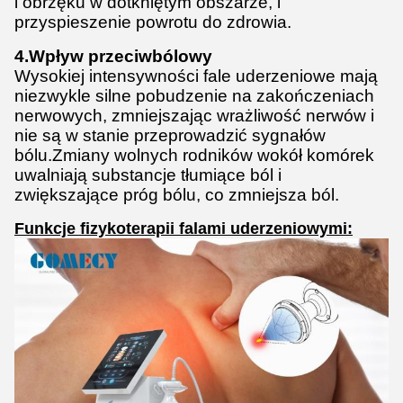
i obrzęku w dotkniętym obszarze, i
przyspieszenie powrotu do zdrowia.
4.
Wpływ przeciwbólowy
Wysokiej intensywności fale uderzeniowe mają
niezwykle silne pobudzenie na zakończeniach
nerwowych, zmniejszając wrażliwość nerwów i
nie są w stanie przeprowadzić sygnałów
bólu.Zmiany wolnych rodników wokół komórek
uwalniają substancje tłumiące ból i
zwiększające próg bólu, co zmniejsza ból.
Funkcje fizykoterapii falami uderzeniowymi: