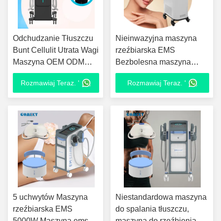
Odchudzanie Tłuszczu
Nieinwazyjna maszyna
Bunt Cellulit Utrata Wagi
rzeźbiarska EMS
Maszyna OEM ODM
Bezbolesna maszyna
EMS Stymulator Mięśni
rzeźbiarska mięśni
Rozmawiaj Teraz. '
Rozmawiaj Teraz. '
5 uchwytów Maszyna
Niestandardowa maszyna
rzeźbiarska EMS
do spalania tłuszczu,
5000W Maszyna ems
maszyna do rzeźbienia