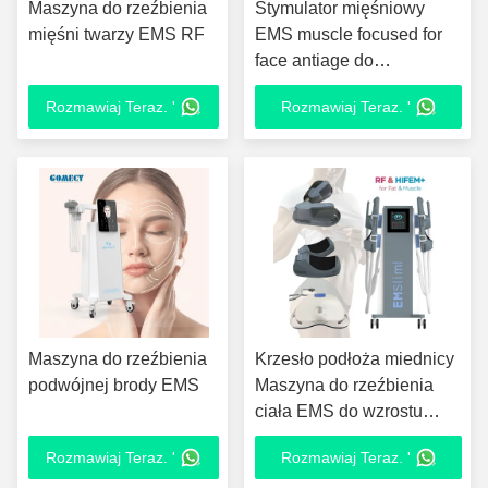
Maszyna do rzeźbienia
Stymulator mięśniowy
mięśni twarzy EMS RF
EMS muscle focused for
face antiage do
podnoszenia twarzy i szyi
Rozmawiaj Teraz. '
Rozmawiaj Teraz. '
Maszer do podnoszenia i
twardzenia skóry
Maszyna do rzeźbienia
Krzesło podłoża miednicy
podwójnej brody EMS
Maszyna do rzeźbienia
ciała EMS do wzrostu
mięśni
Rozmawiaj Teraz. '
Rozmawiaj Teraz. '