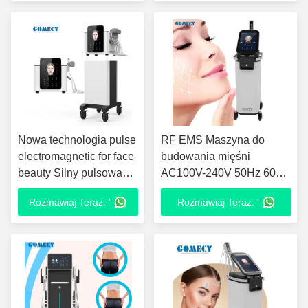
Nowa technologia pulse
RF EMS Maszyna do
electromagnetic for face
budowania mięśni
beauty Silny pulsowany
AC100V-240V 50Hz 60Hz
Ems Mięśnie twarzy
z 3 uchwytami
Rozmawiaj Teraz. '
Rozmawiaj Teraz. '
budowanie maszyna
twarzy dla twarzy V
kształt liftingu twarzy