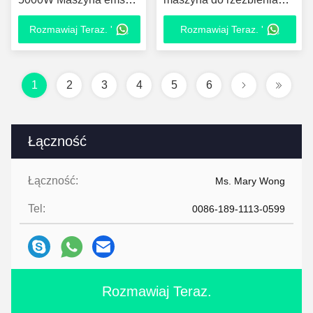
body slimming Neo RF z
ciała HIEMT
Rozmawiaj Teraz. '
Rozmawiaj Teraz. '
13 Tesla
1
2
3
4
5
6
Łączność
Łączność:
Ms. Mary Wong
Tel:
0086-189-1113-0599
Rozmawiaj Teraz.