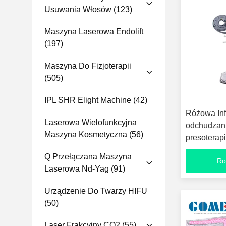
Usuwania Włosów
(123)
Maszyna Laserowa Endolift
(197)
Maszyna Do Fizjoterapii
(505)
IPL SHR Elight Machine
(42)
Różowa In
Laserowa Wielofunkcyjna
odchudzan
Maszyna Kosmetyczna
(56)
presoterapi
Q Przełączana Maszyna
Ro
Laserowa Nd-Yag
(91)
Urządzenie Do Twarzy HIFU
(50)
Laser Frakcyjny CO2
(55)