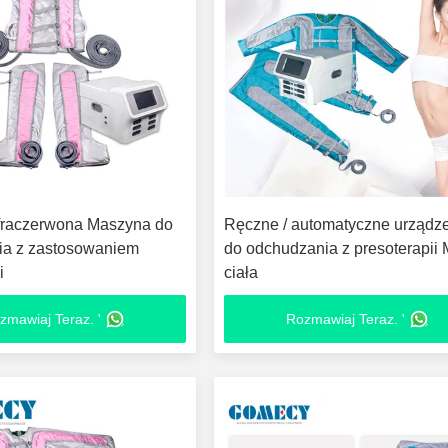
fraczerwona Maszyna do
Ręczne / automatyczne urządz
ia z zastosowaniem
do odchudzania z presoterapii
i
ciała
zmawiaj Teraz. '
Rozmawiaj Teraz. '