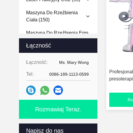
Maszyna Do Rzeźbienia
Ciała
(150)
Maszyna Do Rzeźbienia Ems
(68)
Łączność
Mikroigłowa Maszyna RF
(101)
Łączność:
Ms. Mary Wong
Profesjona
Maszyna Do Analizy Ciała
Tel:
0086-189-1113-0599
presoterapi
(11)
Maszyna Do Analizowania
Ro
Twarzy
(24)
Rozmawiaj Teraz.
Maszyna Do Dermabrazji
Hydra
(14)
Napisz do nas