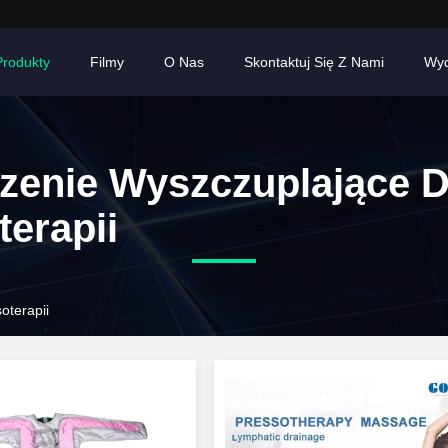
Produkty
Filmy
O Nas
Skontaktuj Się Z Nami
Wyd
zenie Wyszczuplające 
terapii
oterapii