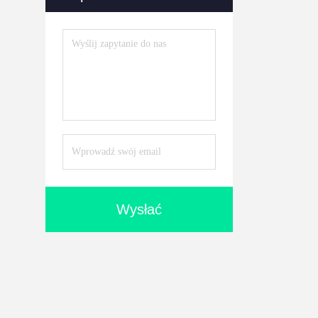
Maszyna Do Wiercenia
Paznokci
(15)
Wysłać