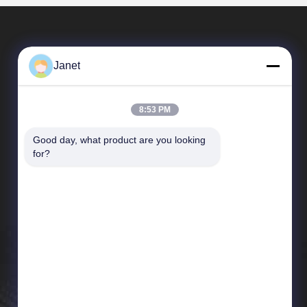
Janet
8:53 PM
Good day, what product are you looking 
Szybkie Linki
for?
profil firmy
Wycieczka po fabryce
Kontrola jakości
Nowości
Sitemap