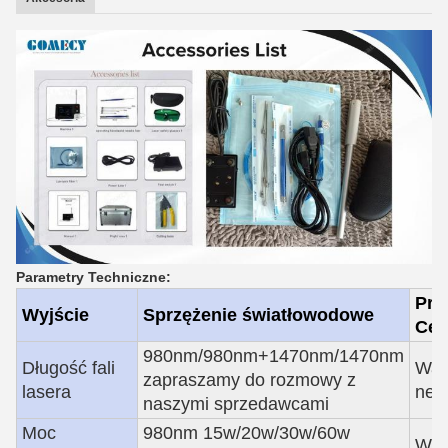
Parametry Techniczne
:
Pro
Wyjście
Sprzężenie światłowodowe
Cel
980nm/980nm+1470nm/1470nm
Długość fali
Wa
zapraszamy do rozmowy z
lasera
nett
naszymi sprzedawcami
Moc
980nm 15w/20w/30w/60w
Wej