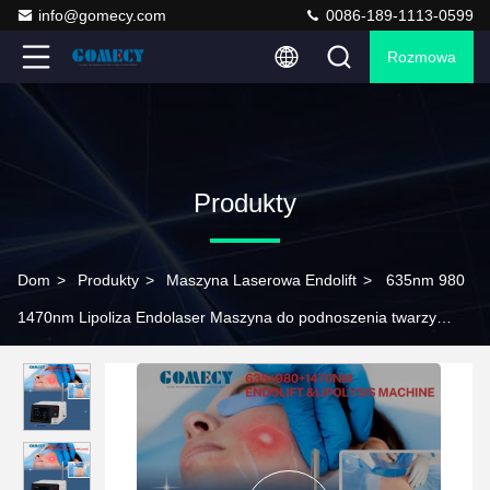
info@gomecy.com
0086-189-1113-0599
Rozmowa
Produkty
Dom
>
Produkty
>
Maszyna Laserowa Endolift
>
635nm 980
1470nm Lipoliza Endolaser Maszyna do podnoszenia twarzy
Endolift Skóra Przyciskanie ciała odchudzanie Liposukcja
Endolifting