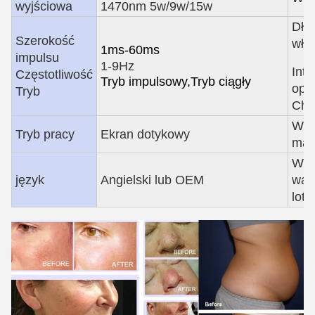
wyjściowa
1470nm 5w/9w/15w
Dłu
Szerokość
włó
1ms-60ms
impulsu
1-9Hz
Inte
Częstotliwość
Tryb impulsowy
,
Tryb ciągły
ope
Tryb
Chł
Wym
Tryb pracy
Ekran dotykowy
mas
Wym
język
Angielski lub OEM
wali
lotn