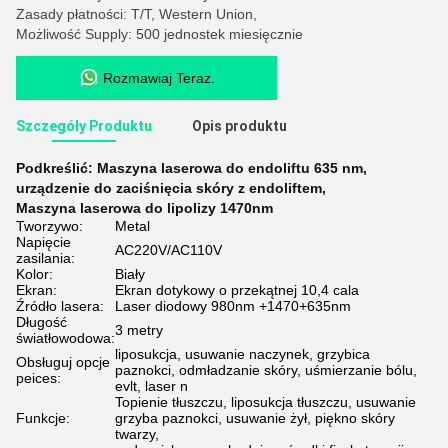
Zasady płatności: T/T, Western Union,
Możliwość Supply: 500 jednostek miesięcznie
Rozmawiaj Teraz.
Szczegóły Produktu
Opis produktu
Podkreślić:
Maszyna laserowa do endoliftu 635 nm
,
urządzenie do zaciśnięcia skóry z endoliftem
,
Maszyna laserowa do lipolizy 1470nm
Tworzywo:
Metal
Napięcie
AC220V/AC110V
zasilania:
Kolor:
Biały
Ekran:
Ekran dotykowy o przekątnej 10,4 cala
Źródło lasera:
Laser diodowy 980nm +1470+635nm
Długość
3 metry
światłowodowa:
liposukcja, usuwanie naczynek, grzybica
Obsługuj opcje
paznokci, odmładzanie skóry, uśmierzanie bólu,
peices:
evlt, laser n
Topienie tłuszczu, liposukcja tłuszczu, usuwanie
Funkcje:
grzyba paznokci, usuwanie żył, piękno skóry
twarzy,