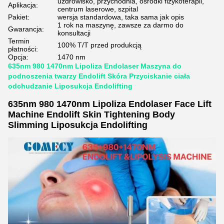
uzdrowisko, przychodnia, ośrodki fizykoterapii,
Aplikacja:
centrum laserowe, szpital
Pakiet:
wersja standardowa, taka sama jak opis
1 rok na maszynę, zawsze za darmo do
Gwarancja:
konsultacji
Termin
100% T/T przed produkcją
płatności:
Opcja:
1470 nm
635nm 980 1470nm Lipoliza Endolaser Maszyna do
podnoszenia twarzy Endolift Skóra Przyciskanie ciała
odchudzanie Liposukcja Endolifting
635nm 980 1470nm Lipoliza Endolaser Face Lift
Machine Endolift Skin Tightening Body
Slimming Liposukcja Endolifting