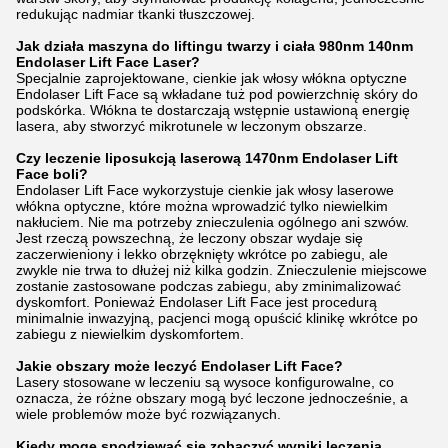
redukując nadmiar tkanki tłuszczowej.
Jak działa maszyna do liftingu twarzy i ciała 980nm 140nm
Endolaser Lift Face Laser?
Specjalnie zaprojektowane, cienkie jak włosy włókna optyczne
Endolaser Lift Face są wkładane tuż pod powierzchnię skóry do
podskórka. Włókna te dostarczają wstępnie ustawioną energię
lasera, aby stworzyć mikrotunele w leczonym obszarze.
Czy leczenie liposukcją laserową 1470nm Endolaser Lift
Face boli?
Endolaser Lift Face wykorzystuje cienkie jak włosy laserowe
włókna optyczne, które można wprowadzić tylko niewielkim
nakłuciem. Nie ma potrzeby znieczulenia ogólnego ani szwów.
Jest rzeczą powszechną, że leczony obszar wydaje się
zaczerwieniony i lekko obrzęknięty wkrótce po zabiegu, ale
zwykle nie trwa to dłużej niż kilka godzin. Znieczulenie miejscowe
zostanie zastosowane podczas zabiegu, aby zminimalizować
dyskomfort. Ponieważ Endolaser Lift Face jest procedurą
minimalnie inwazyjną, pacjenci mogą opuścić klinikę wkrótce po
zabiegu z niewielkim dyskomfortem.
Jakie obszary może leczyć Endolaser Lift Face?
Lasery stosowane w leczeniu są wysoce konfigurowalne, co
oznacza, że różne obszary mogą być leczone jednocześnie, a
wiele problemów może być rozwiązanych.
Kiedy mogę spodziewać się zobaczyć wyniki leczenia