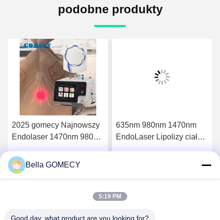
podobne produkty
2025 gomecy Najnowszy
635nm 980nm 1470nm
Endolaser 1470nm 980nm
EndoLaser Lipolizy ciała
Diodowy Laserowy Lifting
Utrata tłuszczu
Twarzy Liposukcja
Mikrochirurgia Redukcja
Bella GOMECY
Rozmawiaj Teraz.
Rozmawiaj Teraz.
Maszyna
tłuszczu Konturowanie
ciała i wyostrzenie skóry
za pomocą precyzyjnej
5:19 PM
technologii laserowej
Good day, what product are you looking for?