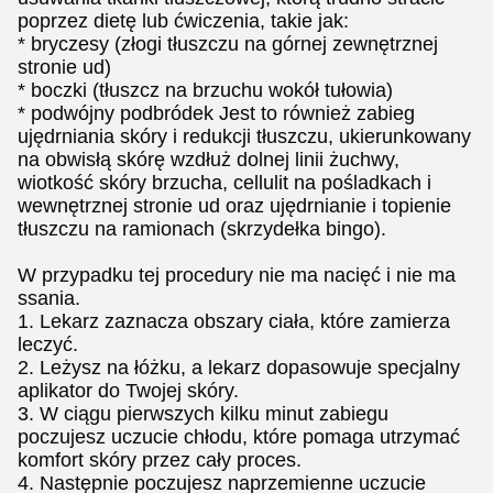
poprzez dietę lub ćwiczenia, takie jak:
* bryczesy (złogi tłuszczu na górnej zewnętrznej
stronie ud)
* boczki (tłuszcz na brzuchu wokół tułowia)
* podwójny podbródek Jest to również zabieg
ujędrniania skóry i redukcji tłuszczu, ukierunkowany
na obwisłą skórę wzdłuż dolnej linii żuchwy,
wiotkość skóry brzucha, cellulit na pośladkach i
wewnętrznej stronie ud oraz ujędrnianie i topienie
tłuszczu na ramionach (skrzydełka bingo).
W przypadku tej procedury nie ma nacięć i nie ma
ssania.
1. Lekarz zaznacza obszary ciała, które zamierza
leczyć.
2. Leżysz na łóżku, a lekarz dopasowuje specjalny
aplikator do Twojej skóry.
3. W ciągu pierwszych kilku minut zabiegu
poczujesz uczucie chłodu, które pomaga utrzymać
komfort skóry przez cały proces.
4. Następnie poczujesz naprzemienne uczucie