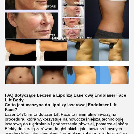
FAQ dotyczące Leczenia Lipolizą Laserową Endolaser Face
Lift Body
Co to jest maszyna do lipolizy laserowej Endolaser Lift
Face?
Laser 1470nm Endolaser Lift Face to minimalnie inwazyjna
procedura, która wykorzystuje najnowocześniejszą technologię
laserową do ujędrniania i podnoszenia obwisłej, postarzałej skóry.
Efekty docierają zarówno do głębokich, jak i powierzchownych
warstw skóry, aby stymulować produkcję kolagenu, jednocześnie