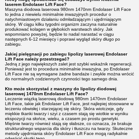
laserem Endolaser Lift Face?
Maszyna diodowa laserowa 980nm 1470nm Endolaser Lift Face
to jedna z niewielu minimalnie inwazyjnych procedur o
natychmiastowym działaniu odmładzającym i ujędrniającym
skórę. W ciągu kilku tygodni organizm zaczyna naturalnie
produkować kolagen w głębokich warstwach skóry. Jak
wspomniano powyżej, będzie to nadal narastać w ciągu
następnych 6-12 miesięcy i poprawi wygląd skóry długo po
zabiegu.
Jakiej pielęgnacji po zabiegu lipolizy laserowej Endolaser
Lift Face należy przestrzegać?
Jedną z jego największych zalet jest szybki wskaźnik regeneracji.
Ponieważ jest to procedura minimalnie inwazyjna, po Endolaser
Lift Face nie są wymagane żadne bandaże i zwykle można wrócić
do normalnych codziennych czynności tego samego dnia.
Kto może skorzystać z maszyny do lipolizy diodowej
laserowej 1470nm Endolaser Lift Face?
Leczenie wiązką laserową diodową 980nm 1470nm Endolaser
Lift Face, takie jak Endolaser Lift Face, jest najlepiej stosowane w
leczeniu obwisłej i starzejącej się skóry. Skóra wiotczeje, gdy
miękkie tkanki twarzy i szyi z czasem stają się wiotkie w wyniku
ekspozycji na słońce, wieku, a czasem po prostu genetyki.
Mięśnie twarzy również stają się słabsze, co oznacza, że brakuje
strukturalnego wsparcia dla skóry i tłuszczu na twarzy. Skuteczne
metody ujędrniania skóry Endolaser Lift Face mogą radykalnie
odwrócić skutki tego.