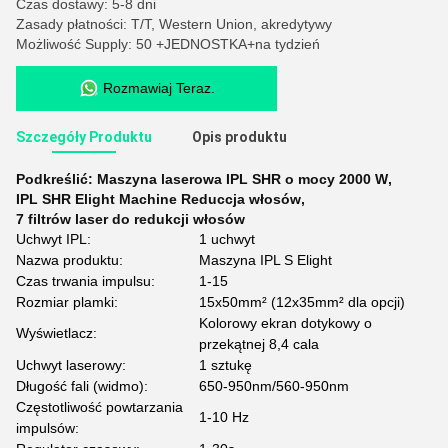
Czas dostawy: 5-8 dni
Zasady płatności: T/T, Western Union, akredytywy
Możliwość Supply: 50 +JEDNOSTKA+na tydzień
Rozmawiaj Teraz.
Szczegóły Produktu
Opis produktu
Podkreślić:
Maszyna laserowa IPL SHR o mocy 2000 W
,
IPL SHR Elight Machine Reduccja włosów
,
7 filtrów laser do redukcji włosów
Uchwyt IPL:
1 uchwyt
Nazwa produktu:
Maszyna IPL S Elight
Czas trwania impulsu:
1-15
Rozmiar plamki:
15x50mm² (12x35mm² dla opcji)
Kolorowy ekran dotykowy o
Wyświetlacz:
przekątnej 8,4 cala
Uchwyt laserowy:
1 sztukę
Długość fali (widmo):
650-950nm/560-950nm
Częstotliwość powtarzania
1-10 Hz
impulsów: