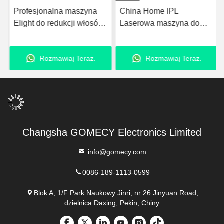
Profesjonalna maszyna
China Home IPL
Elight do redukcji włosów
Laserowa maszyna do
na skórze IPL do
usuwania włosów
usuwania trądziku i
Rozmawiaj Teraz.
Rozmawiaj Teraz.
pigmentu
Changsha GOMECY Electronics Limited
info@gomecy.com
0086-189-1113-0599
Blok A, 1/F Park Naukowy Jinri, nr 26 Jinyuan Road,
dzielnica Daxing, Pekin, Chiny