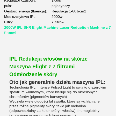
Regulator czasowy:
1-30s
puls:
pojedynczy
Gęstość energii (fluencja):
Regulacja 1-60J/cm2
Moc szczytowa IPL:
2000w
Filtry:
7 filtrów
2000W IPL SHR Elight Machine Laser Reduction Machine z 7
filtrami
IPL Redukcja włosów na skórze
Maszyna Elight z 7 filtrami
Odmłodzenie skóry
Oto jak generalnie działa maszyna IPL:
Technologia IPL: Intense Pulsed Light to światło o szerokim
spektrum widmowym, które kieruje się do określonych
chromforów (pigmentów barwnych)
Wydziela wiele długości fal światła, które są wchłaniane
przez różne pigmenty skóry, takie jak melanina.
(odpowiedzialny za kolor skóry i włosów) i hemoglobiny
(znalezione w naczyniach krwionośnych).