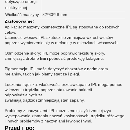
dotyczące energii
elektrycznej
Wielkość maszyny
32*60*48 mm
Zastosowanie:
Aplikacje: maszyny kosmetyczne IPL są stosowane do różnych
celów:
Usunięcie włosów: IPL skutecznie zmniejsza wzrost włosów
poprzez wymierzenie się w melaninę w mieszkach włosowych.
Odmłodzenie skóry: IPL może poprawić teksturę skóry,
zmniejszyć drobne linii i pobudzić produkcję kolagenu.
Pigmentacja: IPL może dotyczyć obszarów z nadmiarem
melaniny, takich jak plamy starcze i piegi.
Leczenie trądziku: właściwości przeciwzapalne IPL mogą pomóc
w leczeniu trądziku poprzez atakowanie bakterii
odpowiedzialnych za
zwalniają trądzik i zmniejszają stan zapalny.
Problemy z naczyniami: IPL może zmniejszyć i zmniejszyć
występowanie złamania naczyń krwionośnych, trądziku różowego
i innych problemów z naczyniami krwionośnymi.
Przed i po: