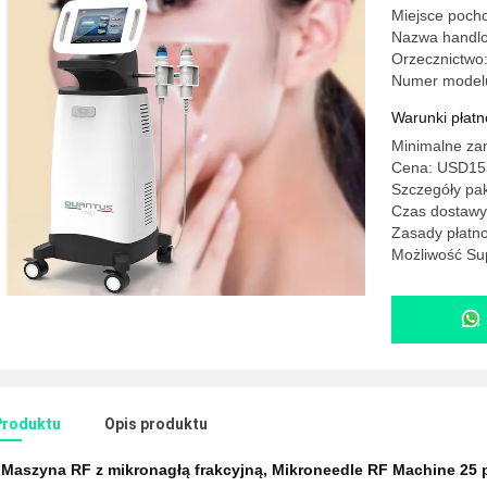
Miejsce poch
Nazwa hand
Orzecznictwo
Numer model
Warunki płatno
Minimalne za
Cena: USD15
Szczegóły pa
Czas dostawy:
Zasady płatno
Możliwość Su
Produktu
Opis produktu
:
Maszyna RF z mikronagłą frakcyjną
,
Mikroneedle RF Machine 25 