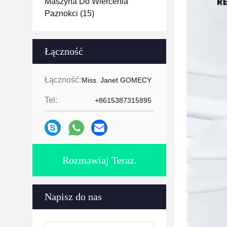
Maszyna Do Wiercenia
Paznokci
(15)
Łączność
Łączność:
Miss. Janet GOMECY
Tel:
+8615387315895
Rozmawiaj Teraz.
Napisz do nas