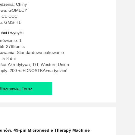
odzenia: Chiny
lowa: GOMECY
: CE CCC
u: GMS-H1
ści i wysyłki
mówienie: 1
55-2788units
kowania: Standardowe pakowanie
 5-8 dni
ści: Akredytywa, T/T, Western Union
pply: 200 +JEDNOSTKA+na tydzień
Rozmawiaj Teraz.
pinów
,
49-pin Microneedle Therapy Machine