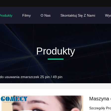
Produkty
Filmy
O Nas
Skontaktuj Się Z Nami
Wyd
Produkty
o usuwania zmarszczek 25 pin / 49 pin
Maszyna d
Szczegóły Pr