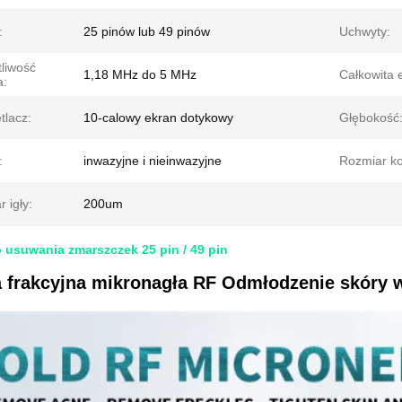
:
25 pinów lub 49 pinów
Uchwyty:
tliwość
1,18 MHz do 5 MHz
Całkowita 
a:
tlacz:
10-calowy ekran dotykowy
Głębokość
:
inwazyjne i nieinwazyjne
Rozmiar ko
 igły:
200um
usuwania zmarszczek 25 pin / 49 pin
 frakcyjna mikronagła RF Odmłodzenie skóry w