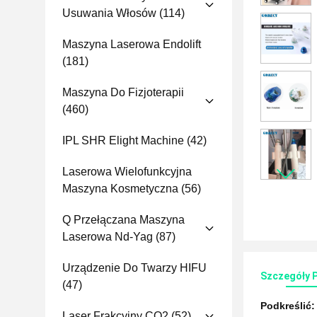
Usuwania Włosów
(114)
Maszyna Laserowa Endolift
(181)
Maszyna Do Fizjoterapii
(460)
IPL SHR Elight Machine
(42)
Laserowa Wielofunkcyjna
Maszyna Kosmetyczna
(56)
Q Przełączana Maszyna
Laserowa Nd-Yag
(87)
Urządzenie Do Twarzy HIFU
Szczegóły 
(47)
Podkreślić
Laser Frakcyjny CO2
(52)