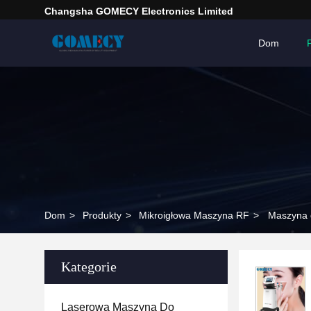
Changsha GOMECY Electronics Limited
Dom
Dom
>
Produkty
>
Mikroigłowa Maszyna RF
>
Maszyna d
Kategorie
Laserowa Maszyna Do