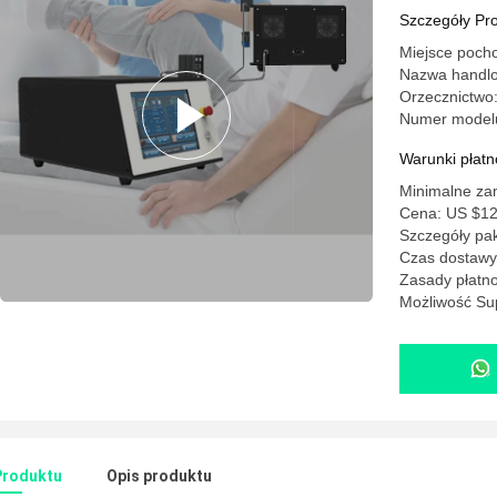
poza ciał
Szczegóły Pr
Miejsce pocho
Nazwa hand
Orzecznictwo
Numer mode
Warunki płatno
Minimalne za
Cena: US $12
Szczegóły pa
Czas dostawy:
Zasady płatno
Możliwość Sup
Produktu
Opis produktu