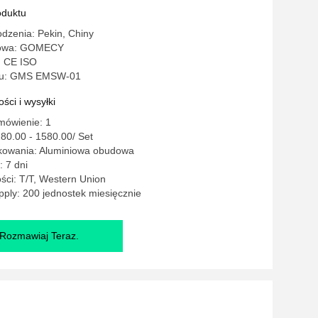
em
oduktu
dzenia: Pekin, Chiny
lowa: GOMECY
: CE ISO
lu: GMS EMSW-01
ści i wysyłki
mówienie: 1
80.00 - 1580.00/ Set
kowania: Aluminiowa obudowa
 7 dni
ści: T/T, Western Union
ply: 200 jednostek miesięcznie
Rozmawiaj Teraz.