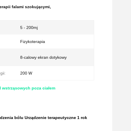
rapii falami szokującymi
,
5 - 200mj
Fizykoterapia
8-calowy ekran dotykowy
ii:
200 W
al wstrząsowych poza ciałem
dzenia bólu Urządzenie terapeutyczne 1 rok