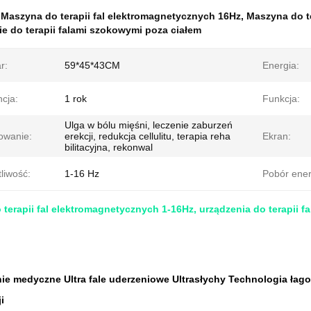
:
Maszyna do terapii fal elektromagnetycznych 16Hz
,
Maszyna do te
 do terapii falami szokowymi poza ciałem
r:
59*45*43CM
Energia:
cja:
1 rok
Funkcja:
Ulga w bólu mięśni, leczenie zaburzeń
owanie:
erekcji, redukcja cellulitu, terapia reha
Ekran:
bilitacyjna, rekonwal
liwość:
1-16 Hz
Pobór energ
terapii fal elektromagnetycznych 1-16Hz, urządzenia do terapii f
ie medyczne Ultra fale uderzeniowe Ultrasłychy Technologia łago
i