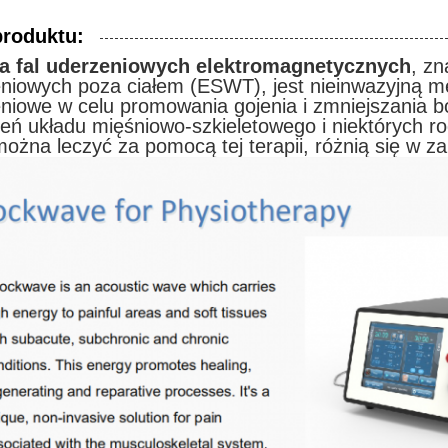
produktu:
ia fal uderzeniowych elektromagnetycznych
, zn
niowych poza ciałem (ESWT), jest nieinwazyjną met
niowe w celu promowania gojenia i zmniejszania b
eń układu mięśniowo-szkieletowego i niektórych 
można leczyć za pomocą tej terapii, różnią się w z