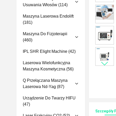
Usuwania Włosów
(114)
Maszyna Laserowa Endolift
(181)
Maszyna Do Fizjoterapii
(460)
IPL SHR Elight Machine
(42)
Laserowa Wielofunkcyjna
Maszyna Kosmetyczna
(56)
Q Przełączana Maszyna
Laserowa Nd-Yag
(87)
Urządzenie Do Twarzy HIFU
(47)
Szczegóły 
Laser Frakcyjny CO2
(52)