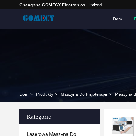
Changsha GOMECY Electronics Limited
Dom
Dom
>
Produkty
>
Maszyna Do Fizjoterapii
>
Maszyna do
Kategorie
Laserowa Maszyna Do