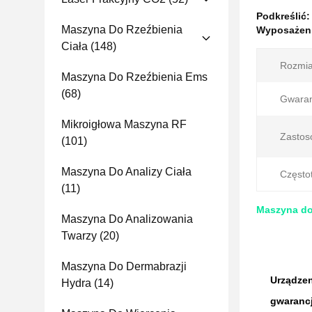
Podkreślić
Maszyna Do Rzeźbienia
Wyposażenie
Ciała
(148)
Rozmia
Maszyna Do Rzeźbienia Ems
(68)
Gwaran
Mikroigłowa Maszyna RF
Zastos
(101)
Maszyna Do Analizy Ciała
Częstot
(11)
Maszyna do 
Maszyna Do Analizowania
Twarzy
(20)
Maszyna Do Dermabrazji
Urządzen
Hydra
(14)
gwarancj