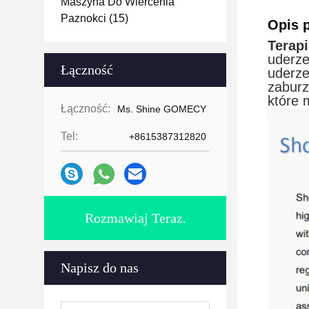
Maszyna Do Wiercenia
Paznokci
(15)
Opis 
Terap
uderze
Łączność
uderze
zaburz
które 
Łączność:
Ms. Shine GOMECY
Tel:
+8615387312820
Rozmawiaj Teraz.
Napisz do nas