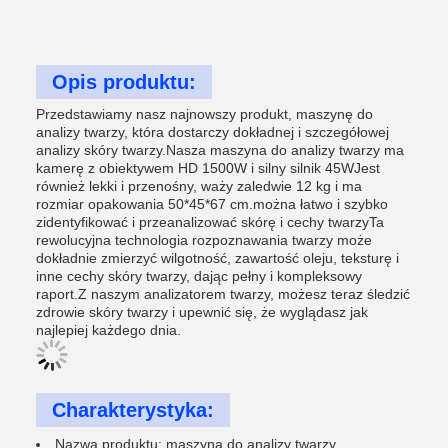
Opis produktu:
Przedstawiamy nasz najnowszy produkt, maszynę do
analizy twarzy, która dostarczy dokładnej i szczegółowej
analizy skóry twarzy.Nasza maszyna do analizy twarzy ma
kamerę z obiektywem HD 1500W i silny silnik 45WJest
również lekki i przenośny, waży zaledwie 12 kg i ma
rozmiar opakowania 50*45*67 cm.można łatwo i szybko
zidentyfikować i przeanalizować skórę i cechy twarzyTa
rewolucyjna technologia rozpoznawania twarzy może
dokładnie zmierzyć wilgotność, zawartość oleju, teksturę i
inne cechy skóry twarzy, dając pełny i kompleksowy
raport.Z naszym analizatorem twarzy, możesz teraz śledzić
zdrowie skóry twarzy i upewnić się, że wyglądasz jak
najlepiej każdego dnia.
Charakterystyka:
Nazwa produktu: maszyna do analizy twarzy