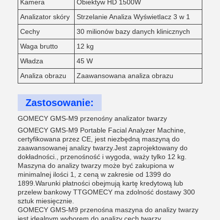
Kamera
Obiektyw HD 1500W
Analizator skóry
Strzelanie Analiza Wyświetlacz 3 w 1
Cechy
30 milionów bazy danych klinicznych
Waga brutto
12 kg
Władza
45 W
Analiza obrazu
Zaawansowana analiza obrazu
Zastosowanie:
GOMECY GMS-M9 przenośny analizator twarzy
GOMECY GMS-M9 Portable Facial Analyzer Machine,
certyfikowana przez CE, jest niezbędną maszyną do
zaawansowanej analizy twarzy.Jest zaprojektowany do
dokładności., przenośność i wygoda, waży tylko 12 kg.
Maszyna do analizy twarzy może być zakupiona w
minimalnej ilości 1, z ceną w zakresie od 1399 do
1899.Warunki płatności obejmują kartę kredytową lub
przelew bankowy TTGOMECY ma zdolność dostawy 300
sztuk miesięcznie.
GOMECY GMS-M9 przenośna maszyna do analizy twarzy
jest idealnym wyborem do analizy cech twarzy.