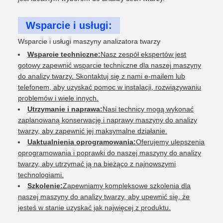
Wsparcie i usługi:
Wsparcie i usługi maszyny analizatora twarzy
Wsparcie techniczne:
Nasz zespół ekspertów jest
gotowy zapewnić wsparcie techniczne dla naszej maszyny
do analizy twarzy. Skontaktuj się z nami e-mailem lub
telefonem, aby uzyskać pomoc w instalacji, rozwiązywaniu
problemów i wiele innych.
Utrzymanie i naprawa:
Nasi technicy mogą wykonać
zaplanowaną konserwację i naprawy maszyny do analizy
twarzy, aby zapewnić jej maksymalne działanie.
Uaktualnienia oprogramowania:
Oferujemy ulepszenia
oprogramowania i poprawki do naszej maszyny do analizy
twarzy, aby utrzymać ją na bieżąco z najnowszymi
technologiami.
Szkolenie:
Zapewniamy kompleksowe szkolenia dla
naszej maszyny do analizy twarzy, aby upewnić się, że
jesteś w stanie uzyskać jak najwięcej z produktu.