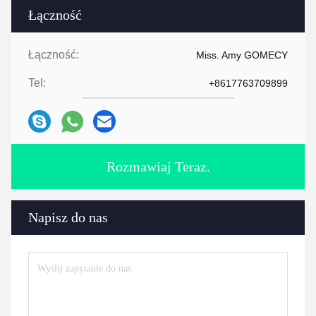
Łączność
Łączność:
Miss. Amy GOMECY
Tel:
+8617763709899
Rozmawiaj Teraz.
Napisz do nas