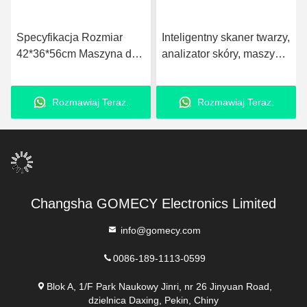
Specyfikacja Rozmiar
Inteligentny skaner twarzy,
42*36*56cm Maszyna do
analizator skóry, maszyna
analizy twarzy z
do analizy skóry 3D
zaawansowaną analizą
Rozmawiaj Teraz.
Rozmawiaj Teraz.
obrazu
Changsha GOMECY Electronics Limited
info@gomecy.com
0086-189-1113-0599
Blok A, 1/F Park Naukowy Jinri, nr 26 Jinyuan Road,
dzielnica Daxing, Pekin, Chiny