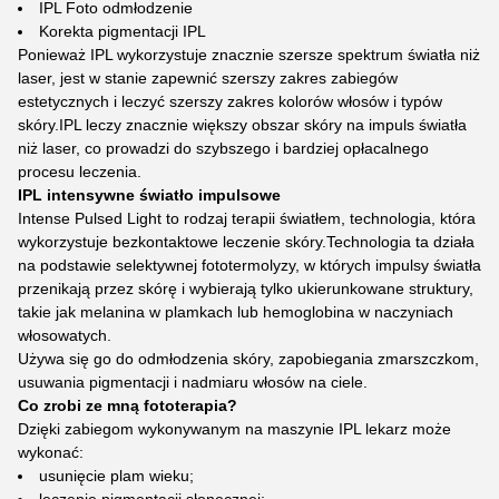
IPL Foto odmłodzenie
Korekta pigmentacji IPL
Ponieważ IPL wykorzystuje znacznie szersze spektrum światła niż
laser, jest w stanie zapewnić szerszy zakres zabiegów
estetycznych i leczyć szerszy zakres kolorów włosów i typów
skóry.IPL leczy znacznie większy obszar skóry na impuls światła
niż laser, co prowadzi do szybszego i bardziej opłacalnego
procesu leczenia.
IPL intensywne światło impulsowe
Intense Pulsed Light to rodzaj terapii światłem, technologia, która
wykorzystuje bezkontaktowe leczenie skóry.Technologia ta działa
na podstawie selektywnej fototermolyzy, w których impulsy światła
przenikają przez skórę i wybierają tylko ukierunkowane struktury,
takie jak melanina w plamkach lub hemoglobina w naczyniach
włosowatych.
Używa się go do odmłodzenia skóry, zapobiegania zmarszczkom,
usuwania pigmentacji i nadmiaru włosów na ciele.
Co zrobi ze mną fototerapia?
Dzięki zabiegom wykonywanym na maszynie IPL lekarz może
wykonać:
usunięcie plam wieku;