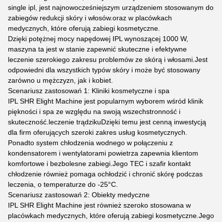
single ipl, jest najnowocześniejszym urządzeniem stosowanym do
zabiegów redukcji skóry i włosów.oraz w placówkach
medycznych, które oferują zabiegi kosmetyczne.
Dzięki potężnej mocy napędowej IPL wynoszącej 1000 W,
maszyna ta jest w stanie zapewnić skuteczne i efektywne
leczenie szerokiego zakresu problemów ze skórą i włosami.Jest
odpowiedni dla wszystkich typów skóry i może być stosowany
zarówno u mężczyzn, jak i kobiet.
Scenariusz zastosowań 1: Kliniki kosmetyczne i spa
IPL SHR Elight Machine jest popularnym wyborem wśród klinik
piękności i spa ze względu na swoją wszechstronność i
skuteczność.leczenie trądzikuDzięki temu jest cenną inwestycją
dla firm oferujących szeroki zakres usług kosmetycznych.
Ponadto system chłodzenia wodnego w połączeniu z
kondensatorem i wentylatorami powietrza zapewnia klientom
komfortowe i bezbolesne zabiegi.Jego TEC i szafir kontakt
chłodzenie również pomaga ochłodzić i chronić skórę podczas
leczenia, o temperaturze do -25°C.
Scenariusz zastosowań 2: Obiekty medyczne
IPL SHR Elight Machine jest również szeroko stosowana w
placówkach medycznych, które oferują zabiegi kosmetyczne.Jego