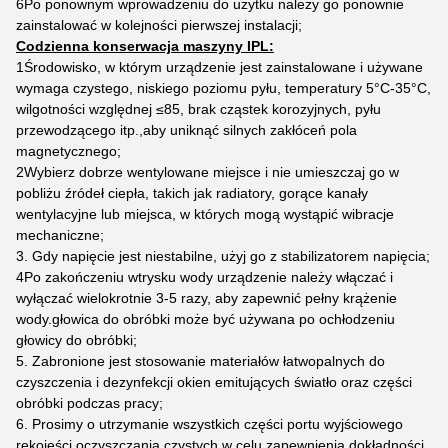
6Po ponownym wprowadzeniu do użytku należy go ponownie
zainstalować w kolejności pierwszej instalacji;
Codzienna konserwacja maszyny IPL:
1Środowisko, w którym urządzenie jest zainstalowane i używane
wymaga czystego, niskiego poziomu pyłu, temperatury 5°C-35°C,
wilgotności względnej ≤85, brak cząstek korozyjnych, pyłu
przewodzącego itp.,aby uniknąć silnych zakłóceń pola
magnetycznego;
2Wybierz dobrze wentylowane miejsce i nie umieszczaj go w
pobliżu źródeł ciepła, takich jak radiatory, gorące kanały
wentylacyjne lub miejsca, w których mogą wystąpić wibracje
mechaniczne;
3. Gdy napięcie jest niestabilne, użyj go z stabilizatorem napięcia;
4Po zakończeniu wtrysku wody urządzenie należy włączać i
wyłączać wielokrotnie 3-5 razy, aby zapewnić pełny krążenie
wody.głowica do obróbki może być używana po ochłodzeniu
głowicy do obróbki;
5. Zabronione jest stosowanie materiałów łatwopalnych do
czyszczenia i dezynfekcji okien emitujących światło oraz części
obróbki podczas pracy;
6. Prosimy o utrzymanie wszystkich części portu wyjściowego
rękojeści oczyszczania czystych w celu zapewnienia dokładności