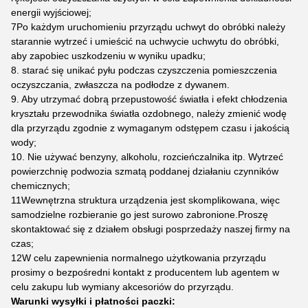
energii wyjściowej;
7Po każdym uruchomieniu przyrządu uchwyt do obróbki należy
starannie wytrzeć i umieścić na uchwycie uchwytu do obróbki,
aby zapobiec uszkodzeniu w wyniku upadku;
8. starać się unikać pyłu podczas czyszczenia pomieszczenia
oczyszczania, zwłaszcza na podłodze z dywanem.
9. Aby utrzymać dobrą przepustowość światła i efekt chłodzenia
kryształu przewodnika światła ozdobnego, należy zmienić wodę
dla przyrządu zgodnie z wymaganym odstępem czasu i jakością
wody;
10. Nie używać benzyny, alkoholu, rozcieńczalnika itp. Wytrzeć
powierzchnię podwozia szmatą poddanej działaniu czynników
chemicznych;
11Wewnętrzna struktura urządzenia jest skomplikowana, więc
samodzielne rozbieranie go jest surowo zabronione.Proszę
skontaktować się z działem obsługi posprzedaży naszej firmy na
czas;
12W celu zapewnienia normalnego użytkowania przyrządu
prosimy o bezpośredni kontakt z producentem lub agentem w
celu zakupu lub wymiany akcesoriów do przyrządu.
Warunki wysyłki i płatności paczki: