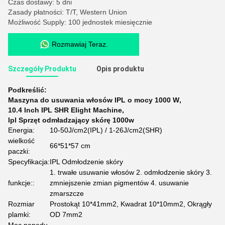
Czas dostawy: 5 dni
Zasady płatności: T/T, Western Union
Możliwość Supply: 100 jednostek miesięcznie
Rozmawiaj Teraz.
Szczegóły Produktu
Opis produktu
Podkreślić:
Maszyna do usuwania włosów IPL o mocy 1000 W
,
10.4 Inch IPL SHR Elight Machine
,
Ipl Sprzęt odmładzający skórę 1000w
Energia:
10-50J/cm2(IPL) / 1-26J/cm2(SHR)
wielkość
66*51*57 cm
paczki:
Specyfikacja:
IPL Odmłodzenie skóry
1. trwałe usuwanie włosów 2. odmłodzenie skóry 3.
funkcje::
zmniejszenie zmian pigmentów 4. usuwanie
zmarszcze
Rozmiar
Prostokąt 10*41mm2, Kwadrat 10*10mm2, Okrągły
plamki:
OD 7mm2