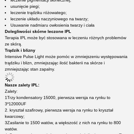
leczenie pigmentacji słonecznej;
usunięcie piegi;
leczenie trądziku różowatego;
leczenie układu naczyniowego na twarzy;
Usuwanie nadmiaru owłosienia twarzy i ciała
Dolegliwości skórne leczone IPL
Terapia IPL może być stosowana w leczeniu różnych problemów
ze skórą.
Trądzik i blizny
Intensive Pulse Light może pomóc w zmniejszeniu występowania
trądziku i blizn, zmniejszając ilość bakterii na skórze i
zmniejszając stan zapalny.
Nasze zalety IPL:
Zalety:
1Trzy kondensatory 15000, pierwsza wersja na rynku to
3*12000UF
2. kryształ szafirowy, pierwsza wersja na rynku to kryształ
kwarcowy;
3Zasilanie to 1500 watów, a większość z nich na rynku to 800
watów.