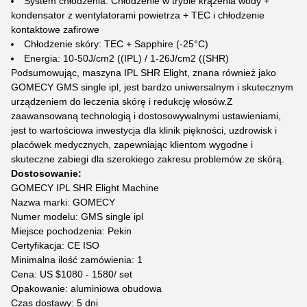
System chłodzenia: Chłodzenie w trybie krążenia wody +
kondensator z wentylatorami powietrza + TEC i chłodzenie
kontaktowe zafirowe
Chłodzenie skóry: TEC + Sapphire (-25°C)
Energia: 10-50J/cm2 ((IPL) / 1-26J/cm2 ((SHR)
Podsumowując, maszyna IPL SHR Elight, znana również jako
GOMECY GMS single ipl, jest bardzo uniwersalnym i skutecznym
urządzeniem do leczenia skórę i redukcję włosów.Z
zaawansowaną technologią i dostosowywalnymi ustawieniami,
jest to wartościowa inwestycja dla klinik piękności, uzdrowisk i
placówek medycznych, zapewniając klientom wygodne i
skuteczne zabiegi dla szerokiego zakresu problemów ze skórą.
Dostosowanie:
GOMECY IPL SHR Elight Machine
Nazwa marki: GOMECY
Numer modelu: GMS single ipl
Miejsce pochodzenia: Pekin
Certyfikacja: CE ISO
Minimalna ilość zamówienia: 1
Cena: US $1080 - 1580/ set
Opakowanie: aluminiowa obudowa
Czas dostawy: 5 dni