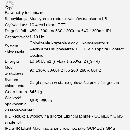
Parametry techniczne:
Specyfikacja
Maszyna do redukcji włosów na skórze IPL
Wyświetlacz
10.4 cali ekran TFT
Długość fali
480-1200nm/ 530-1200nm/ 640-1200nm IPL
Częstotliwość
1-10 Hz
Chłodzenie krążenia wody + kondensator z
System
wentylatorami powietrza + TEC & Sapphire Contact
chłodzenia
Cooling
Energia
10-50J/cm2 ((IPL) / 1-26J/cm2 ((SHR)
Moc
90-130V, 50/60HZ lub 200-260V, 50HZ
wejściowa
System
Ciągła praca w stanie gotowości przez 15 godzin
chłodzenia
Waga brutto
845 kg
Wielkość
66*51*55cm
opakowania
Zastosowanie:
IPL Redukcja włosów na skórze Elight Machine - GOMECY GMS
single ipl
IPL SHR Elight Machine, znany również jako GOMECY GMS