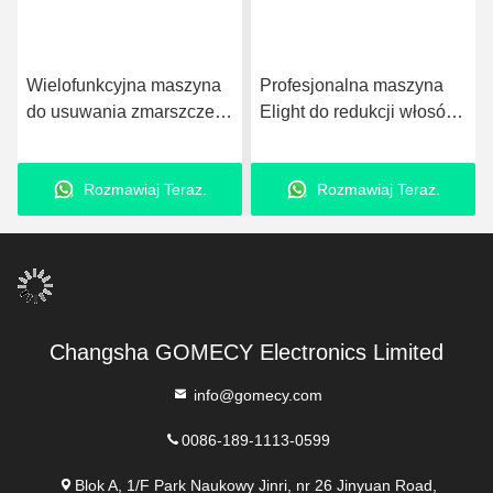
Wid
Wielofunkcyjna maszyna
Profesjonalna maszyna
Ch
do usuwania zmarszczek i
Elight do redukcji włosów
La
bielenia twarzy IPL do
na skórze IPL do
us
usuwania włosów i
usuwania trądziku i
Rozmawiaj Teraz.
Rozmawiaj Teraz.
odmłodzenia skóry
pigmentu
Changsha GOMECY Electronics Limited
info@gomecy.com
0086-189-1113-0599
Blok A, 1/F Park Naukowy Jinri, nr 26 Jinyuan Road,