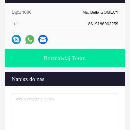
Łączność:
Ms. Bella GOMECY
Tel:
+8619186962259
Rozmawiaj Teraz.
Napisz do nas