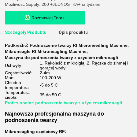
Możliwość Supply: 200 +JEDNOSTKA+na tydzień
Rozmawiaj Teraz.
Szczegóły Produktu
Opis produktu
Podkreślić:
Podnoszenie twarzy Rf Microneedling Machine
,
Mikroneagle Rf Mikroneagling Machine
,
Maszyna do podnoszenia twarzy z użyciem mikronagli
1. Rękojeść z mikroigłą, 2. Rączka do zimnej i
Uchwyty:
gorącej wody
Częstotliwość:
2-4m
Moc::
100-200 W
Chłodna
-5 do 5 C
temperatura::
Temperatura
35 do 50 C
ciepła:
Profesjonalne podnoszenie twarzy z użyciem mikronagli
Najnowsza profesjonalna maszyna do
podnoszenia twarzy
Mikroneagling częściowy RF: