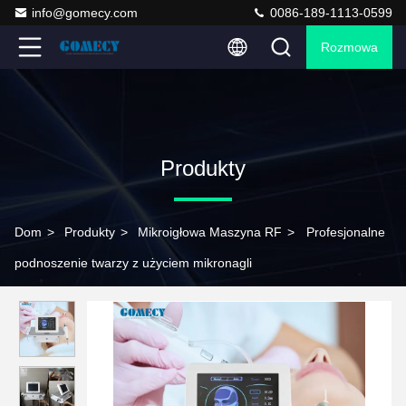
info@gomecy.com
0086-189-1113-0599
Rozmowa
Produkty
Dom
>
Produkty
>
Mikroigłowa Maszyna RF
>
Profesjonalne
podnoszenie twarzy z użyciem mikronagli