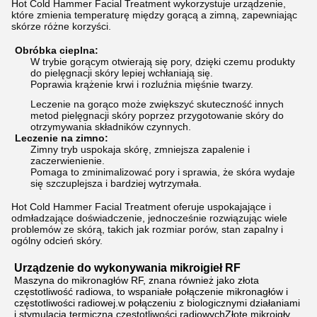
Hot Cold Hammer Facial Treatment wykorzystuje urządzenie,
które zmienia temperaturę między gorącą a zimną, zapewniając
skórze różne korzyści.
Obróbka cieplna:
W trybie gorącym otwierają się pory, dzięki czemu produkty
do pielęgnacji skóry lepiej wchłaniają się.
Poprawia krążenie krwi i rozluźnia mięśnie twarzy.
Leczenie na gorąco może zwiększyć skuteczność innych
metod pielęgnacji skóry poprzez przygotowanie skóry do
otrzymywania składników czynnych.
Leczenie na zimno:
Zimny tryb uspokaja skórę, zmniejsza zapalenie i
zaczerwienienie.
Pomaga to zminimalizować pory i sprawia, że skóra wydaje
się szczuplejsza i bardziej wytrzymała.
Hot Cold Hammer Facial Treatment oferuje uspokajające i
odmładzające doświadczenie, jednocześnie rozwiązując wiele
problemów ze skórą, takich jak rozmiar porów, stan zapalny i
ogólny odcień skóry.
Urządzenie do wykonywania mikroigieł RF
Maszyna do mikronagłów RF, znana również jako złota
częstotliwość radiowa, to wspaniałe połączenie mikronagłów i
częstotliwości radiowej.w połączeniu z biologicznymi działaniami
i stymulacją termiczną częstotliwości radiowychZłote mikroigły