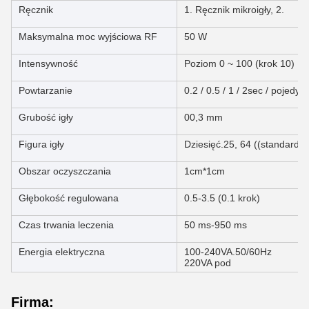
Ręcznik
1. Ręcznik mikroigły, 2.
Maksymalna moc wyjściowa RF
50 W
Intensywność
Poziom 0 ~ 100 (krok 10)
Powtarzanie
0.2 / 0.5 / 1 / 2sec / pojedyn
Grubość igły
00,3 mm
Figura igły
Dziesięć.25, 64 ((standardow
Obszar oczyszczania
1cm*1cm
Głębokość regulowana
0.5-3.5 (0.1 krok)
Czas trwania leczenia
50 ms-950 ms
Energia elektryczna
100-240VA.50/60Hz
220VA pod
Firma: