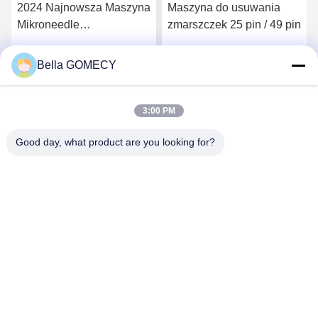
Maszyna do usuwania
Profesjonalny urządzenie
zmarszczek 25 pin / 49 pin
do mikronagul RF z
regulowaną głębią do
odmłodzenia skóry i
Bella GOMECY
Rozmawiaj Teraz.
Rozmawiaj Teraz.
usuwania blizn
3:00 PM
Good day, what product are you looking for?
Changsha GOMECY Electronics Limited
info@gomecy.com
0086-189-1113-0599
Blok A, 1/F Park Naukowy Jinri, nr 26 Jinyuan Road,
dzielnica Daxing, Pekin, Chiny