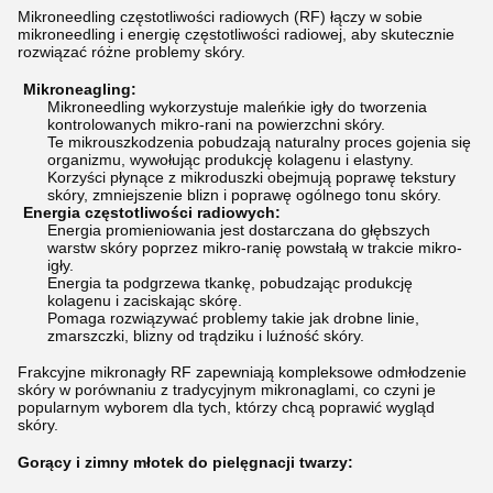
Mikroneedling częstotliwości radiowych (RF) łączy w sobie
mikroneedling i energię częstotliwości radiowej, aby skutecznie
rozwiązać różne problemy skóry.
Mikroneagling:
Mikroneedling wykorzystuje maleńkie igły do tworzenia
kontrolowanych mikro-rani na powierzchni skóry.
Te mikrouszkodzenia pobudzają naturalny proces gojenia się
organizmu, wywołując produkcję kolagenu i elastyny.
Korzyści płynące z mikroduszki obejmują poprawę tekstury
skóry, zmniejszenie blizn i poprawę ogólnego tonu skóry.
Energia częstotliwości radiowych:
Energia promieniowania jest dostarczana do głębszych
warstw skóry poprzez mikro-ranię powstałą w trakcie mikro-
igły.
Energia ta podgrzewa tkankę, pobudzając produkcję
kolagenu i zaciskając skórę.
Pomaga rozwiązywać problemy takie jak drobne linie,
zmarszczki, blizny od trądziku i luźność skóry.
Frakcyjne mikronagły RF zapewniają kompleksowe odmłodzenie
skóry w porównaniu z tradycyjnym mikronaglami, co czyni je
popularnym wyborem dla tych, którzy chcą poprawić wygląd
skóry.
Gorący i zimny młotek do pielęgnacji twarzy: