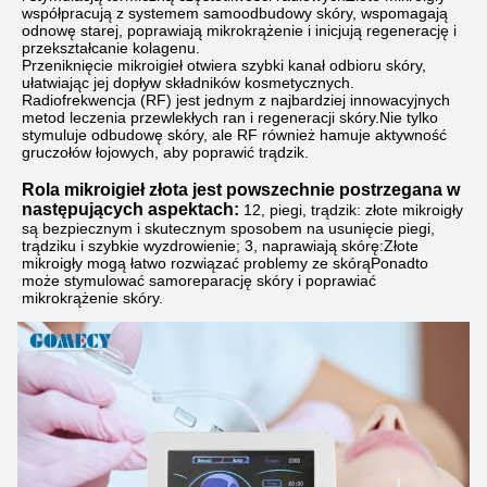
współpracują z systemem samoodbudowy skóry, wspomagają
odnowę starej, poprawiają mikrokrążenie i inicjują regenerację i
przekształcanie kolagenu.
Przeniknięcie mikroigieł otwiera szybki kanał odbioru skóry,
ułatwiając jej dopływ składników kosmetycznych.
Radiofrekwencja (RF) jest jednym z najbardziej innowacyjnych
metod leczenia przewlekłych ran i regeneracji skóry.Nie tylko
stymuluje odbudowę skóry, ale RF również hamuje aktywność
gruczołów łojowych, aby poprawić trądzik.
Rola mikroigieł złota jest powszechnie postrzegana w
następujących aspektach:
12, piegi, trądzik: złote mikroigły
są bezpiecznym i skutecznym sposobem na usunięcie piegi,
trądziku i szybkie wyzdrowienie; 3, naprawiają skórę:Złote
mikroigły mogą łatwo rozwiązać problemy ze skórąPonadto
może stymulować samoreparację skóry i poprawiać
mikrokrążenie skóry.